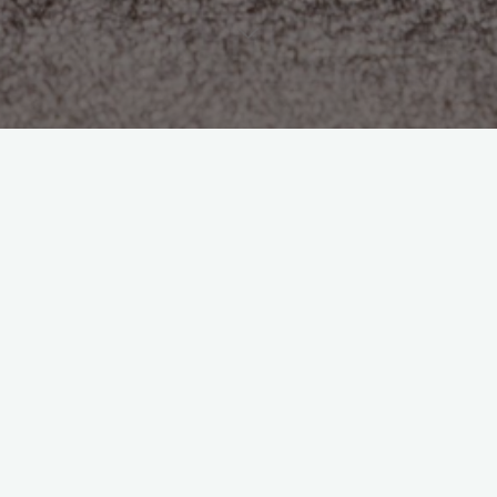
Blog
Drónos felvétel
Cseh Attila
2016.11.08.
Nézzétek meg a Syma X5SC drónnal készült
felvételeket! Ha pl. van olyan tevékenysége a
vállalkozásodnak, amit szeretnél más szemszögből is
bemutatni ügyfeleidnek, a drónos felvételek …
"Drónos
Read more
felvétel"