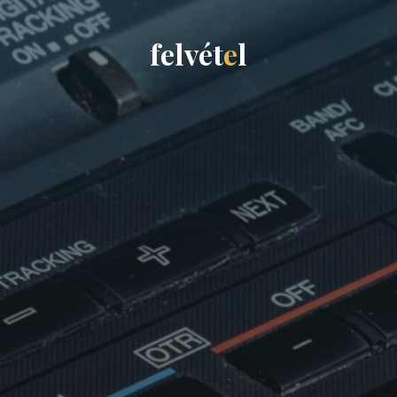
f
e
l
v
é
t
e
l