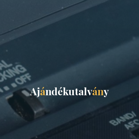
A
j
á
n
d
é
k
u
t
a
l
v
á
n
y