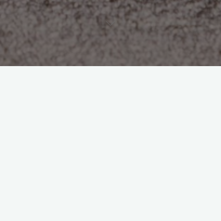
Névnapra, születésnapra, karácsonyra, vagy bármely más
alkalomra megfelelő ajándék lehet a Digiműhely
Ajándékutalványa, mely 5 és 10 ezer forintos címletekben
kapható!